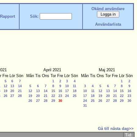
Okänd användare
Rapport
Sök:
Användarlista
2021
April 2021
Maj 2021
r
Fre
Lör
Sön
Mån
Tis
Ons
Tor
Fre
Lör
Sön
Mån
Tis
Ons
Tor
Fre
Lör
Sön
5
6
7
1
2
3
4
1
2
1
12
13
14
5
6
7
8
9
10
11
3
4
5
6
7
8
9
8
19
20
21
12
13
14
15
16
17
18
10
11
12
13
14
15
16
5
26
27
28
19
20
21
22
23
24
25
17
18
19
20
21
22
23
26
27
28
29
30
24
25
26
27
28
29
30
31
Gå till nästa dag>>
Tid: