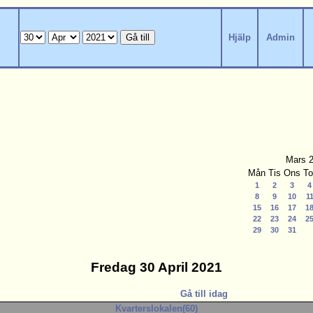
Hjälp
Admin
Mars 
Mån
Tis
Ons
To
1
2
3
4
8
9
10
1
15
16
17
1
22
23
24
2
29
30
31
Fredag 30 April 2021
Gå till idag
Kvarterslokalen(60)