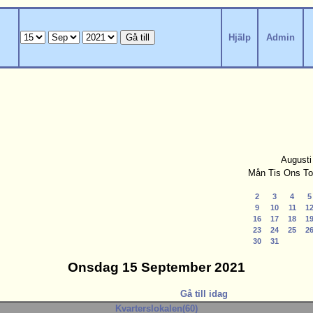
Hjälp
Admin
Augusti
Mån
Tis
Ons
To
2
3
4
5
9
10
11
1
16
17
18
1
23
24
25
2
30
31
Onsdag 15 September 2021
Gå till idag
Kvarterslokalen(60)