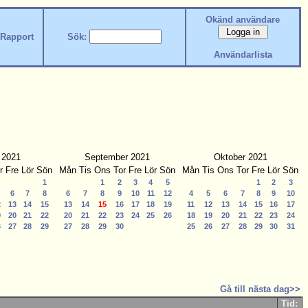
Okänd användare
Rapport
Sök:
Användarlista
 2021
September 2021
Oktober 2021
r
Fre
Lör
Sön
Mån
Tis
Ons
Tor
Fre
Lör
Sön
Mån
Tis
Ons
Tor
Fre
Lör
Sön
1
1
2
3
4
5
1
2
3
6
7
8
6
7
8
9
10
11
12
4
5
6
7
8
9
10
2
13
14
15
13
14
15
16
17
18
19
11
12
13
14
15
16
17
9
20
21
22
20
21
22
23
24
25
26
18
19
20
21
22
23
24
6
27
28
29
27
28
29
30
25
26
27
28
29
30
31
Gå till nästa dag>>
Tid: