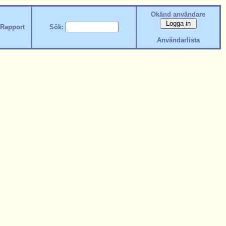
Okänd användare
Rapport
Sök:
Användarlista