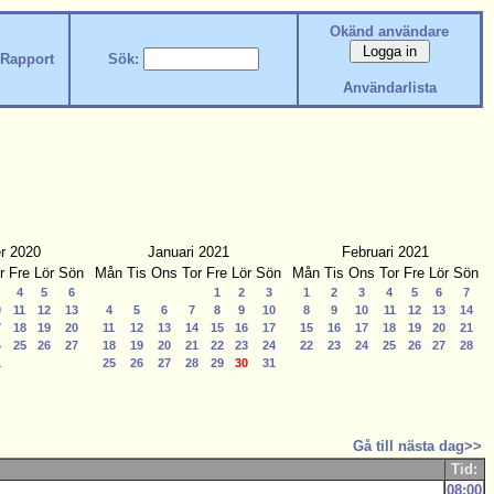
Okänd användare
Rapport
Sök:
Användarlista
r 2020
Januari 2021
Februari 2021
r
Fre
Lör
Sön
Mån
Tis
Ons
Tor
Fre
Lör
Sön
Mån
Tis
Ons
Tor
Fre
Lör
Sön
4
5
6
1
2
3
1
2
3
4
5
6
7
0
11
12
13
4
5
6
7
8
9
10
8
9
10
11
12
13
14
7
18
19
20
11
12
13
14
15
16
17
15
16
17
18
19
20
21
4
25
26
27
18
19
20
21
22
23
24
22
23
24
25
26
27
28
1
25
26
27
28
29
30
31
Gå till nästa dag>>
Tid:
08:00