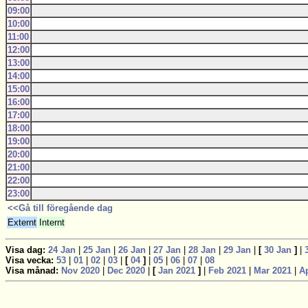
09:00
10:00
11:00
12:00
13:00
14:00
15:00
16:00
17:00
18:00
19:00
20:00
21:00
22:00
23:00
<<Gå till föregående dag
Externt
Internt
Visa dag:
24 Jan
|
25 Jan
|
26 Jan
|
27 Jan
|
28 Jan
|
29 Jan
|
[
30 Jan
]
|
Visa vecka:
53
|
01
|
02
|
03
|
[
04
]
|
05
|
06
|
07
|
08
Visa månad:
Nov 2020
|
Dec 2020
|
[
Jan 2021
]
|
Feb 2021
|
Mar 2021
|
A