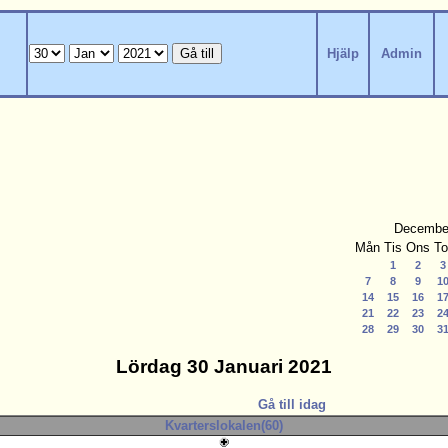
Hjälp
Admin
Decembe
Mån
Tis
Ons
To
1
2
3
7
8
9
1
14
15
16
1
21
22
23
2
28
29
30
3
Lördag 30 Januari 2021
Gå till idag
Kvarterslokalen(60)