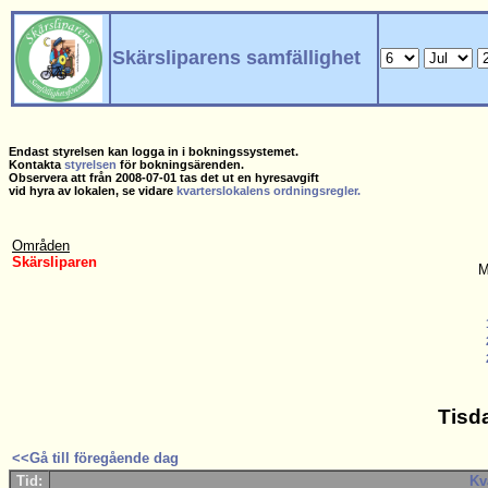
Skärsliparens samfällighet
Endast styrelsen kan logga in i bokningssystemet.
Kontakta
styrelsen
för bokningsärenden.
Observera att från 2008-07-01 tas det ut en hyresavgift
vid hyra av lokalen, se vidare
kvarterslokalens ordningsregler.
Områden
Skärsliparen
M
Tisd
<<Gå till föregående dag
Tid:
Kv