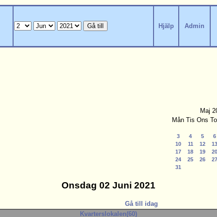
Hjälp
Admin
Maj 2
Mån
Tis
Ons
To
3
4
5
6
10
11
12
1
17
18
19
2
24
25
26
2
31
Onsdag 02 Juni 2021
Gå till idag
Kvarterslokalen(60)