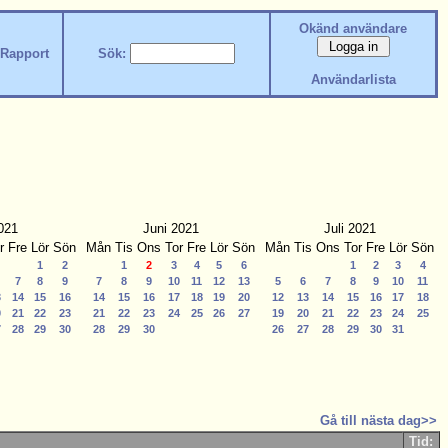
Okänd användare
Rapport
Sök:
Användarlista
021
Juni 2021
Juli 2021
r
Fre
Lör
Sön
Mån
Tis
Ons
Tor
Fre
Lör
Sön
Mån
Tis
Ons
Tor
Fre
Lör
Sön
1
2
1
2
3
4
5
6
1
2
3
4
7
8
9
7
8
9
10
11
12
13
5
6
7
8
9
10
11
3
14
15
16
14
15
16
17
18
19
20
12
13
14
15
16
17
18
0
21
22
23
21
22
23
24
25
26
27
19
20
21
22
23
24
25
7
28
29
30
28
29
30
26
27
28
29
30
31
Gå till nästa dag>>
Tid: